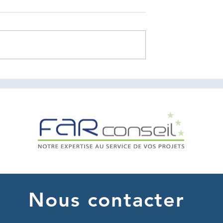
-De-France x
On recrute un auditeur
l
confirmé !
Nous contacter