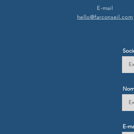
E-mail
hello@farconseil.com
Soci
No
E-ma