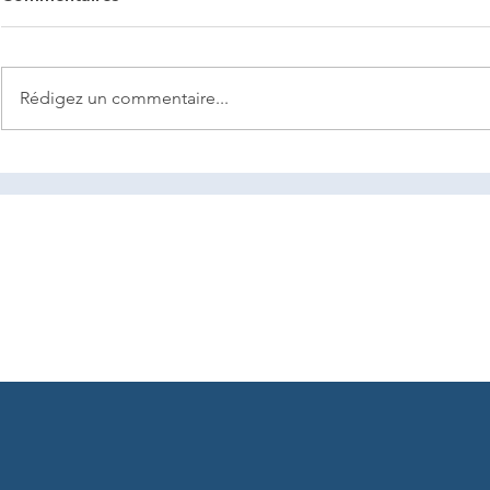
Rédigez un commentaire...
Collectivité de Saint-Martin
DRIEETS Ile
x FAR Conseil
FAR Consei