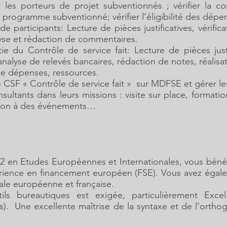
 les porteurs de projet subventionnés ; vérifier la c
programme subventionné; vérifier l’éligibilité des dépe
é de participants: Lecture de pièces justificatives, vérifi
se et rédaction de commentaires.
ie du Contrôle de service fait: Lecture de pièces justi
 analyse de relevés bancaires, rédaction de notes, réalisa
 de dépenses, ressources.
 CSF « Contrôle de service fait » sur MDFSE et gérer les
ultants dans leurs missions : visite sur place, formati
ation à des événements…
2 en Etudes Européennes et Internationales, vous béné
rience en financement européen (FSE). Vous avez éga
iale européenne et française.
ils bureautiques est exigée, particulièrement Excel
es). Une excellente maîtrise de la syntaxe et de l’orth